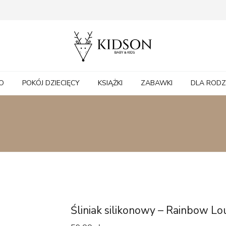
O
POKÓJ DZIECIĘCY
KSIĄŻKI
ZABAWKI
DLA ROD
Śliniak silikonowy – Rainbow Lo