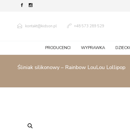
kontakt@kidson.pl
+48 573 289 529
PRODUCENCI
WYPRAWKA
DZIECK
Śliniak silikonowy – Rainbow LouLou Lollipop