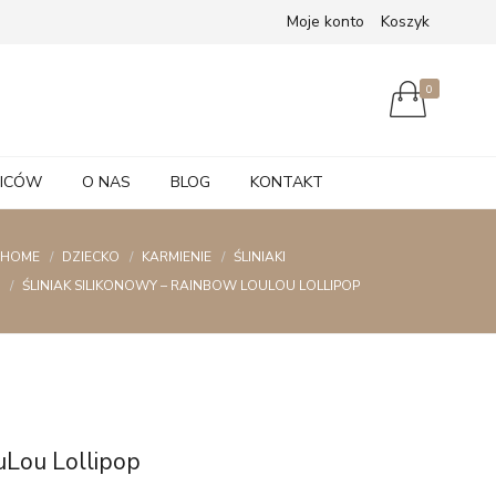
Moje konto
Koszyk
0
ZICÓW
O NAS
BLOG
KONTAKT
HOME
DZIECKO
KARMIENIE
ŚLINIAKI
ŚLINIAK SILIKONOWY – RAINBOW LOULOU LOLLIPOP
uLou Lollipop