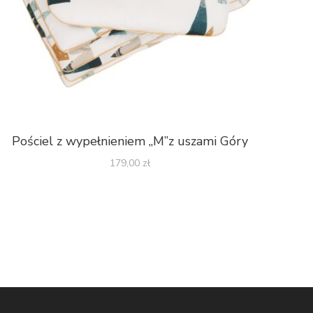
Pościel z wypełnieniem „M”z uszami Góry
179,00
zł