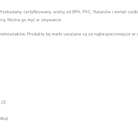
Przebadany, certyfikowany, wolny od BPA, PVC, ftalanów i metali cież
czną. Można go myć w zmywarce.
iemowlaków. Produkty tej marki uważane są za najbezpieczniejsze w swo
 CE
łka)