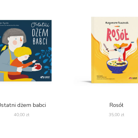
Ostatni dżem babci
Rosół
40,00
zł
35,00
zł