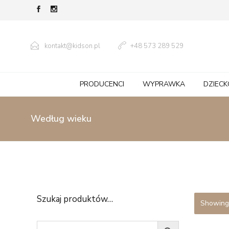
kontakt@kidson.pl
+48 573 289 529
PRODUCENCI
WYPRAWKA
DZIECK
Według wieku
Szukaj produktów…
Showing 