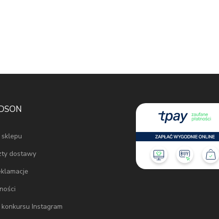
IDSON
 sklepu
zty dostawy
eklamacje
ności
 konkursu Instagram