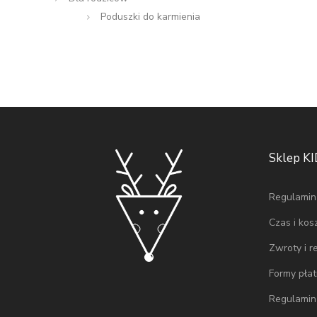
Poduszki do karmienia
Sklep K
Regulamin
Czas i kos
Zwroty i r
Formy płat
Regulamin