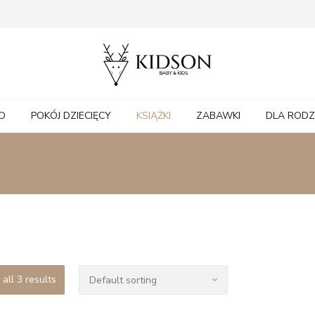
O
POKÓJ DZIECIĘCY
KSIĄŻKI
ZABAWKI
DLA ROD
all 3 results