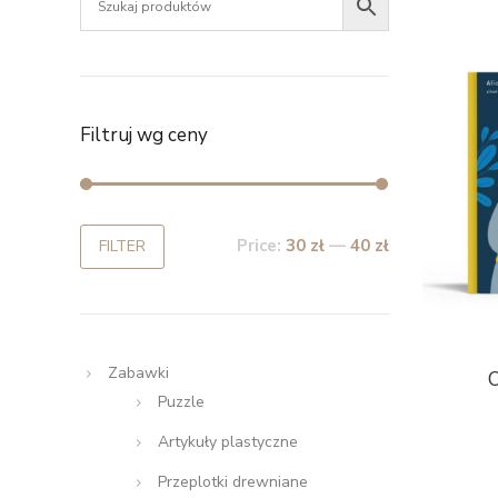
Filtruj wg ceny
Price:
30 zł
—
40 zł
FILTER
Zabawki
Puzzle
Artykuły plastyczne
Przeplotki drewniane