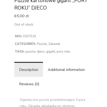
Puzzle kartonowe gigant „PORY
ROKU” DJECO
65,00
zł
Out of stock
SKU:
DJ07016
CATEGORIES:
Puzzle
,
Zabawki
TAGS:
puzzle
,
djeco
,
gigant
,
pory roku
Description
Additional information
Reviews (0)
Gigantyczne puzzle przedstawiające 4 pory
roku. Okrągła układanka po złożeniu