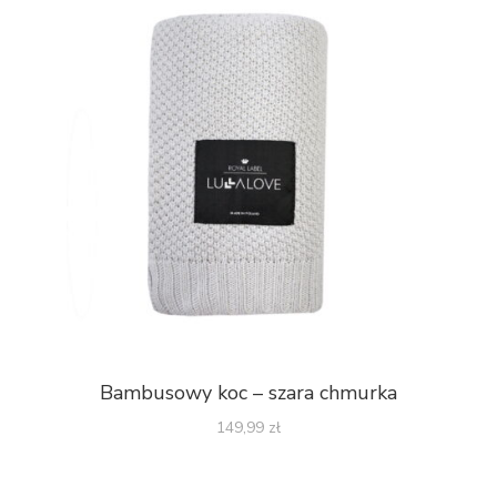
Bambusowy koc – szara chmurka
149,99
zł