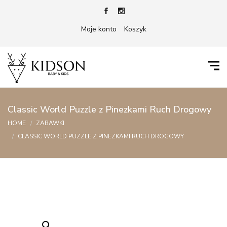
Moje konto
Koszyk
Classic World Puzzle z Pinezkami Ruch Drogowy
HOME
ZABAWKI
CLASSIC WORLD PUZZLE Z PINEZKAMI RUCH DROGOWY