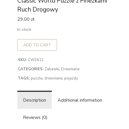
Classic World Puzzle z Pinezkami
Ruch Drogowy
29,00
zł
In stock
ADD TO CART
SKU:
CW3611
CATEGORIES:
Zabawki
,
Drewniane
TAGS:
puzzle
,
drewniane
,
pojazdy
Description
Additional information
Reviews (0)