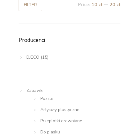
Price:
10 zł
—
20 zł
FILTER
Producenci
DJECO
(15)
Zabawki
Puzzle
Artykuły plastyczne
Przeplotki drewniane
Do piasku